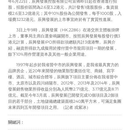
年6月22日，辰興發展控股有限公司宣佈即日起在香港進行招
股，招股价區間為2.6至3.2港元，共計發售1億股股份，集資規
模2.6至3.2億港元；其中10%股份為公開發售，每手1000股，入
場費3232港元。辰興發展的上市事宜終於有了實質性進展。
3日上午9時，辰興發展（HK.2286）在港交所主體板掛牌
上市，董事局主席白選奎鳴鑼開市。按照辰興發展每股發行價3
港元計算，辰興發展IPO所得款項總額共計3億港幣。辰興介
紹，融資所得款九成擬用於撥付晉中市龍田項目一期的發展，
餘下10%用作營運資本及其他一般企業用途。
1997年起步於我省晉中市的辰興發展，是我省最具實力的
品牌房企，近20年來開發的物業類型囊括住宅、商鋪、寫字
樓、酒店、城市綜合體等，辰興旗下項目主要分佈在我省晉中
市、太原市以及四川綿陽市。2012年、2013年及2014年，辰興
發展銷售物業所得收益分別為人民幣2.71億元、3.17億元及8.71
億元。截至今年3月底，辰興發展已開發完成10個項目及2個項
目的若干部分，土地儲備總建築面積240萬平方米，可滿足集團
未來四到五年開發項目之用。（記者 戎紫冰）
關鍵詞：