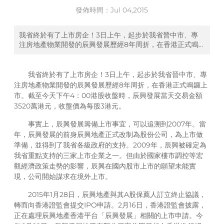
發佈時間：
Jul 04,2015
我省終於有了上市房企！3日上午，起步於我省晉中市、專
注房地產物業開發的辰興發展歷經8年周折，在香港正式鳴
鑼上市。截至今天下午4：00港股收盤時，辰興發展當天交
易金額3520萬港元，收盤價為每股3港元。事實上，辰興發
展籌備上市事宜，可追溯到2007年。當年，辰興發展的前身
我省終於有了上市房企！3日上午，起步於我省晉中市、專
辰興地產正式改制為股份公司，為上市做準備，並得到了我
注房地產物業開發的辰興發展歷經8年周折，在香港正式鳴鑼上
省各級政府的支持。2009年，辰興被確定為我省重點支持的
市。截至今天下午4：00港股收盤時，辰興發展當天交易金額
三家上市企業。
3520萬港元，收盤價為每股3港元。
事實上，辰興發展籌備上市事宜，可以追溯到2007年。當
年，辰興發展的前身辰興地產正式改制為股份公司，為上市做
準備，並得到了我省各級政府的支持。2009年，辰興被確定為
我省重點支持的三家上市企業之一。但由於國家樓市調控等宏
觀經濟政策走勢的影響，辰興在國內股市上市的願望未能實
現，公司開始謀求在境外上市。
2015年1月28日，辰興地產與其A股保薦人訂立終止協議，
轉而向香港證監會提交IPO申請。2月16日，香港證監會披露，
正在處理辰興地產香港平台「辰興發展」相關的上市申請。今